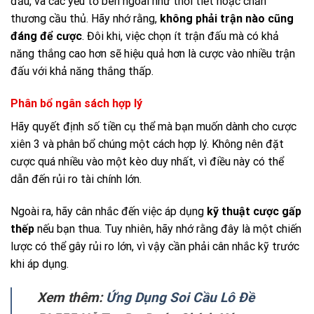
đầu, và các yếu tố bên ngoài như thời tiết hoặc chấn
thương cầu thủ. Hãy nhớ rằng,
không phải trận nào cũng
đáng để cược
. Đôi khi, việc chọn ít trận đấu mà có khả
năng thắng cao hơn sẽ hiệu quả hơn là cược vào nhiều trận
đấu với khả năng thắng thấp.
Phân bổ ngân sách hợp lý
Hãy quyết định số tiền cụ thể mà bạn muốn dành cho cược
xiên 3 và phân bổ chúng một cách hợp lý. Không nên đặt
cược quá nhiều vào một kèo duy nhất, vì điều này có thể
dẫn đến rủi ro tài chính lớn.
Ngoài ra, hãy cân nhắc đến việc áp dụng
kỹ thuật cược gấp
thếp
nếu bạn thua. Tuy nhiên, hãy nhớ rằng đây là một chiến
lược có thể gây rủi ro lớn, vì vậy cần phải cân nhắc kỹ trước
khi áp dụng.
Xem thêm:
Ứng Dụng Soi Cầu Lô Đề