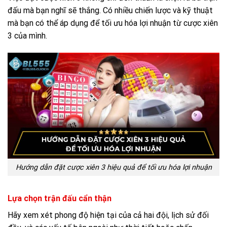
đấu mà bạn nghĩ sẽ thắng. Có nhiều chiến lược và kỹ thuật
mà bạn có thể áp dụng để tối ưu hóa lợi nhuận từ cược xiên
3 của mình.
Hướng dẫn đặt cược xiên 3 hiệu quả để tối ưu hóa lợi nhuận
Lựa chọn trận đấu cẩn thận
Hãy xem xét phong độ hiện tại của cả hai đội, lịch sử đối