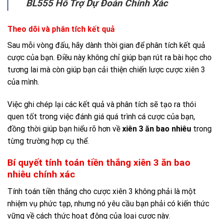
BL555 Hỗ Trợ Dự Đoán Chính Xác
Theo dõi và phân tích kết quả
Sau mỗi vòng đấu, hãy dành thời gian để phân tích kết quả
cược của bạn. Điều này không chỉ giúp bạn rút ra bài học cho
tương lai mà còn giúp bạn cải thiện chiến lược cược xiên 3
của mình.
Việc ghi chép lại các kết quả và phân tích sẽ tạo ra thói
quen tốt trong việc đánh giá quá trình cá cược của bạn,
đồng thời giúp bạn hiểu rõ hơn về
xiên 3 ăn bao nhiêu
trong
từng trường hợp cụ thể.
Bí quyết tính toán tiền thắng xiên 3 ăn bao
nhiêu chính xác
Tính toán tiền thắng cho cược xiên 3 không phải là một
nhiệm vụ phức tạp, nhưng nó yêu cầu bạn phải có kiến thức
vững về cách thức hoạt động của loại cược này.