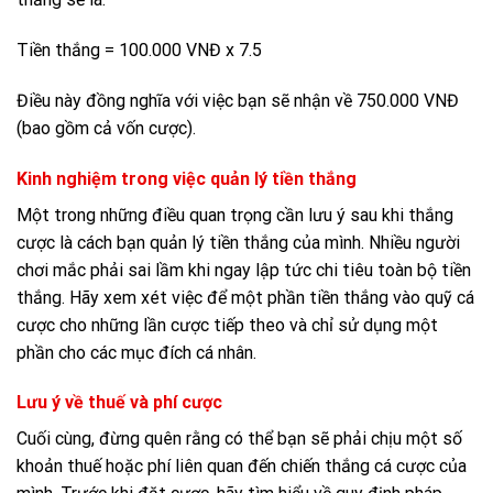
Tiền thắng = 100.000 VNĐ x 7.5
Điều này đồng nghĩa với việc bạn sẽ nhận về 750.000 VNĐ
(bao gồm cả vốn cược).
Kinh nghiệm trong việc quản lý tiền thắng
Một trong những điều quan trọng cần lưu ý sau khi thắng
cược là cách bạn quản lý tiền thắng của mình. Nhiều người
chơi mắc phải sai lầm khi ngay lập tức chi tiêu toàn bộ tiền
thắng. Hãy xem xét việc để một phần tiền thắng vào quỹ cá
cược cho những lần cược tiếp theo và chỉ sử dụng một
phần cho các mục đích cá nhân.
Lưu ý về thuế và phí cược
Cuối cùng, đừng quên rằng có thể bạn sẽ phải chịu một số
khoản thuế hoặc phí liên quan đến chiến thắng cá cược của