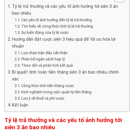
Tỷ lệ trả thưởng và các yếu tố ảnh hưởng tới xiên 3 ăn
bao nhiêu
Các yếu tố ảnh hưởng đến tỷ lệ trả thưởng
Tìm hiểu về công thức tính tỷ lệ trả thưởng
Sự biến động của tỷ lệ cược
Hướng dẫn đặt cược xiên 3 hiệu quả để tối ưu hóa lợi
nhuận
Lựa chọn trận đấu cẩn thận
Phân bổ ngân sách hợp lý
Theo dõi và phân tích kết quả
Bí quyết tính toán tiền thắng xiên 3 ăn bao nhiêu chính
xác
Công thức tính tiền thắng cược
Kinh nghiệm trong việc quản lý tiền thắng
Lưu ý về thuế và phí cược
Kết luận
Tỷ lệ trả thưởng và các yếu tố ảnh hưởng tới
xiên 3 ăn bao nhiêu