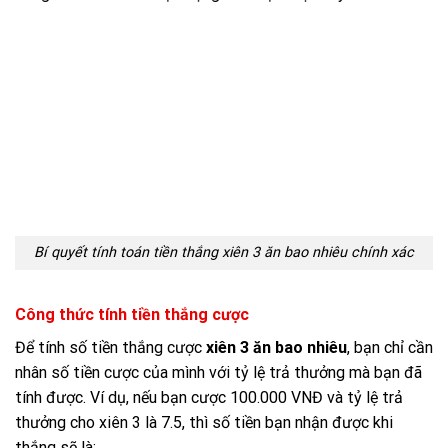
Bí quyết tính toán tiền thắng xiên 3 ăn bao nhiêu chính xác
Công thức tính tiền thắng cược
Để tính số tiền thắng cược
xiên 3 ăn bao nhiêu
, bạn chỉ cần
nhân số tiền cược của mình với tỷ lệ trả thưởng mà bạn đã
tính được. Ví dụ, nếu bạn cược 100.000 VNĐ và tỷ lệ trả
thưởng cho xiên 3 là 7.5, thì số tiền bạn nhận được khi
thắng sẽ là: