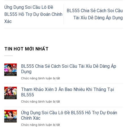
Ứng Dụng Soi Cầu Lô Đề
BL555 Chia Sẻ Cách Soi Cầu
BL555 Hỗ Trợ Dự Đoán Chính
Tài Xỉu Dễ Dàng Áp Dụng
Xác
TIN HOT MỚI NHẤT
BL555 Chia Sẻ Cách Soi Cầu Tài Xỉu Dễ Dàng Áp
Dụng
ở
Chức năng bình luận bị tắt
BL555
Chia
Tham Khảo Xiên 3 Ăn Bao Nhiêu Khi Thắng Tại
Sẻ
BL555
Cách
ở
Chức năng bình luận bị tắt
Soi
Tham
Cầu
Khảo
Ứng Dụng Soi Cầu Lô Đề BL555 Hỗ Trợ Dự Đoán
Tài
Xiên
Xỉu
Chính Xác
3
Dễ
ở
Chức năng bình luận bị tắt
Ăn
Dàng