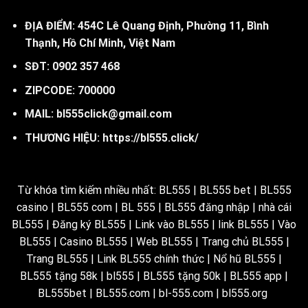
ĐỊA ĐIỂM:
454C Lê Quang Định, Phường 11, Bình
Thạnh, Hồ Chí Minh, Việt Nam
SĐT:
0902 357 468
ZIPCODE: 700000
MAIL:
bl555click@gmail.com
THƯƠNG HIỆU:
https://bl555.click/
Từ khóa tìm kiếm nhiều nhất: BL555 | BL555 bet | BL555
casino | BL555 com | BL 555 | BL555 đăng nhập | nhà cái
BL555 | Đăng ký BL555 | Link vào BL555 | link BL555 | Vào
BL555 | Casino BL555 | Web BL555 | Trang chủ BL555 |
Trang BL555 | Link BL555 chính thức | Nổ hũ BL555 |
BL555 tặng 58k | bl555 | BL555 tặng 50k | BL555 app |
BL555bet | BL555.com | bl-555.com | bl555.org